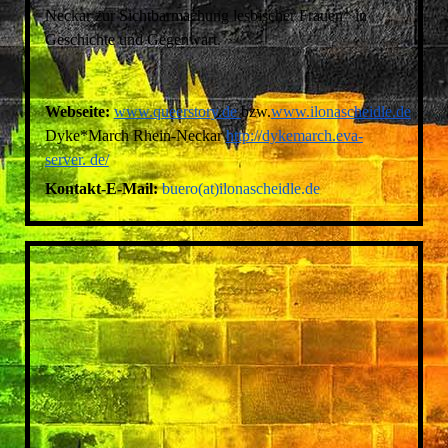
Neckar zur Sichtbarmachung lesbischer Frauen* in
Geschichte und Gegenwart.
Webseite:
www.queerstory.de
bzw.
www.ilonascheidle.de
Dyke*March Rhein-Neckar
http://dykemarch.eva-
server. de/
Kontakt-E-Mail:
buero(at)ilonascheidle.de