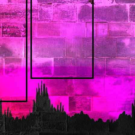
enschen mit
e
 zu finden.
 vertreten.