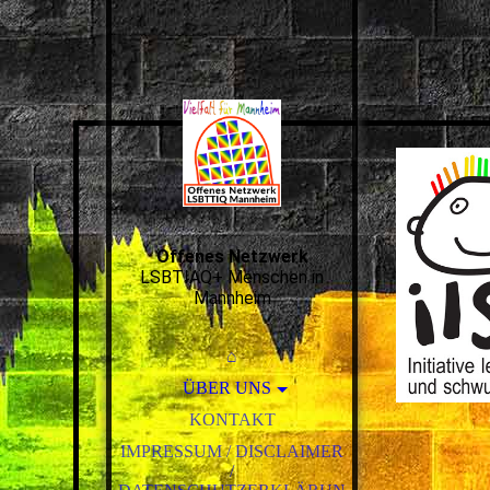
Offenes Netzwerk
LSBTIAQ+ Menschen in
Mannheim
⌂
ÜBER UNS
AG DIE LINKE.QUEER
KONTAKT
MANNHEIM/RHEIN-
IMPRESSUM / DISCLAIMER
NECKAR
/