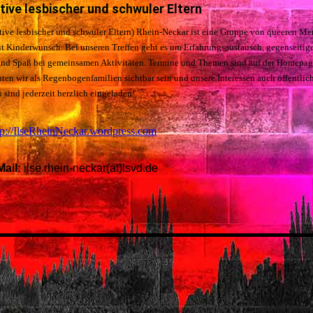
iative lesbischer und schwuler Eltern
ative lesbischer und schwuler Eltern) Rhein-Neckar ist eine Gruppe von queeren M
t Kinderwunsch. Bei unseren Treffen geht es um Erfahrungsaustausch, gegenseitig
und Spaß bei gemeinsamen Aktivitäten. Termine und Themen sind auf der Homepage
n wir als Regenbogenfamilien sichtbar sein und unsere Interessen auch öffentlich
 sind jederzeit herzlich eingeladen!
tp://IlseRheinNeckar.wordpress.com
Mail:
ilse.rhein-neckar(at)lsvd.de