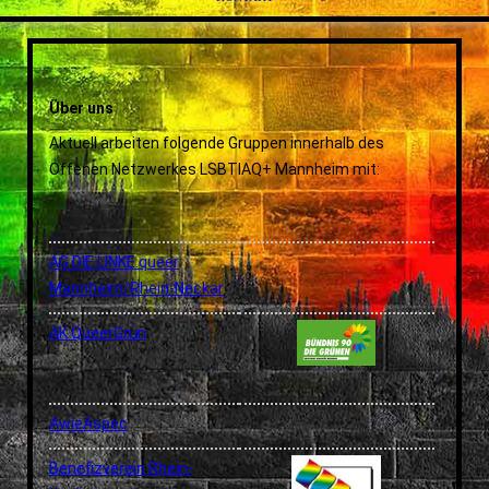
BENEFIZ VEREIN RHEIN-NECKAR
GAY & GREY
ÖKUMEN. AG HOMOSEXUELLE & KIRCHE (HUK) E.V.
Über uns
ILSE
Aktuell arbeiten folgende Gruppen innerhalb des
LESBENSTAMMTISCH MANNHEIM
Offenen Netzwerkes LSBTIAQ+ Mannheim mit:
MANNHEIM BEARS
MVD SPORTVEREIN
PLUS - PSYCHOLOGISCHE LESBEN- UND
AG DIE LINKE.queer
SCHWULENBERATUNG
Mannheim/Rhein-Neckar
JUGEND VON PLUS
QZM
AK QueerGrün
SPDQUEER
TRANSMÄNNER
TRANSTREFF MANNHEIM
AwieAspec
VÖLKLINGER KREIS E.V., REGIONALGRUPPE
Benefizverein Rhein-
RHEIN/NECKAR