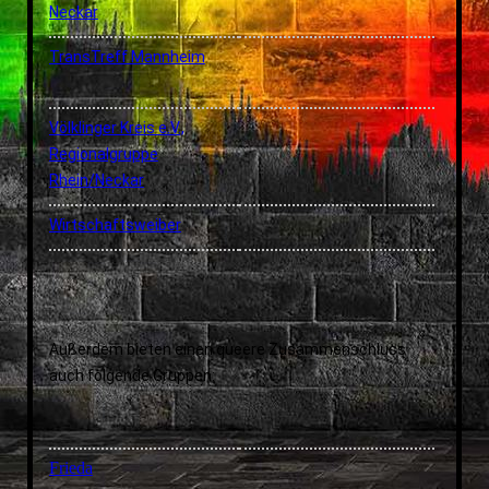
Neckar
TransTreff Mannheim
Völklinger Kreis e.V.,
Regionalgruppe
Rhein/Neckar
Wirtschaftsweiber
Außerdem bieten einen queere Zusammenschluss
auch folgende Gruppen:
Frieda