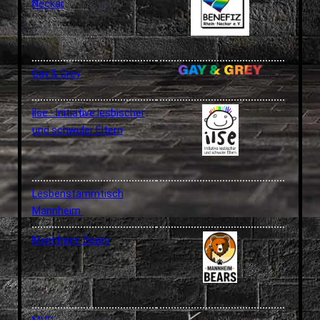
Neckar
WIRTSCHAFTSWEIBER
FRIEDA
LESBISCH-SCHWULE GESCHICHTSWERKSTATT
MONNEM PRIDE
Gay & Grey
Ilse - Initiative lesbischer
und schwuler Eltern
Lesbenstammtisch
Mannheim
Mannheim Bears