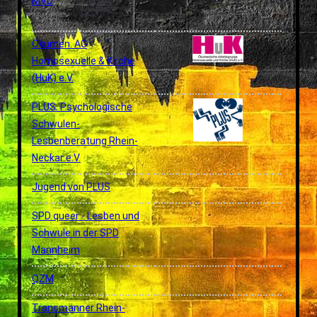
MVD
Ökumen. AG
Homosexuelle & Kirche
(HuK) e.V.
PLUS. Psychologische
Schwulen-
Lesbenberatung Rhein-
Neckar e.V.
Jugend von PLUS
SPD queer - Lesben und
Schwule in der SPD
Mannheim
QZM
Transmänner Rhein-