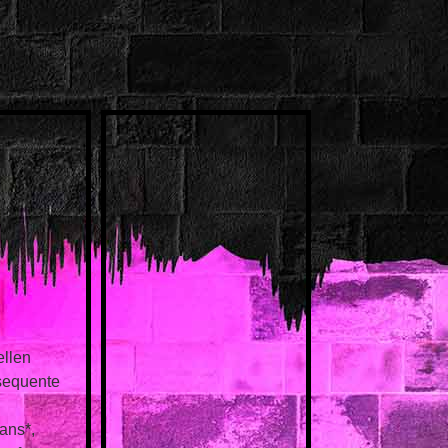
ellen
sequente
rans*,