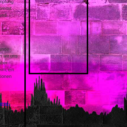
ämpfung
reitet
 und
Runde
n wir uns
über
im, ein
tionen
K
ruene-