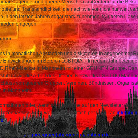
ht-binäre, agender und queere Menschen, außerdem für die Bek
ie und Transfeindlichkeit, die nach wie vor nicht nur weit verb
rn in den letzten Jahren sogar stark zunehmen. Wir treten Hass
hieden entgegen.
achen
 uns in monatlichen Abständen und diskutieren in angenehmer 
le Entwicklungen im Bereich LGBTQIA+. In jedem Jahr beteilige
SD Rhein-Neckar in Mannheim mit einer GRÜNEN Gruppe. Dar
rstützen wir die Arbeit des Offenen Netzwerks LSBTTIQ Mannhe
hluss von queeren Gruppen, Vereinen, Bündnissen, Organisa
n in Mannheim.
formationen oder, wenn du dich gerne auf den Newsletter des A
etzen lassen willst, wende dich einfach per Email an
info(at)g
de
.
r Kontakt
:
ak-queergruen(at)gruene-mannheim.de