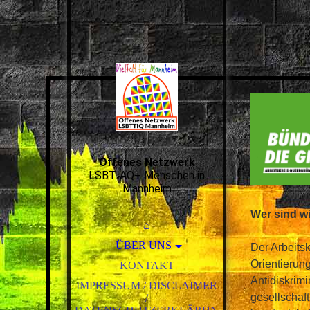
Offenes Netzwerk
LSBTIAQ+ Menschen in
Mannheim
Wer sind wi
⌂
ÜBER UNS
Der Arbeitsk
Orientierun
AG DIE LINKE.QUEER
KONTAKT
MANNHEIM/RHEIN-
Antidiskrimi
IMPRESSUM / DISCLAIMER
NECKAR
gesellschaft
/