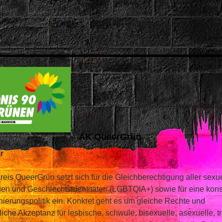
AK QueerGrün
r
reis QueerGrün setzt sich für die Gleichberechtigung aller sexu
gen und Geschlechtsidentitäten (LGBTQIA+) sowie für eine kon
nierungspolitik ein. Konkret geht es um gleiche Rechte und
liche Akzeptanz für lesbische, schwule, bisexuelle, asexuelle, t