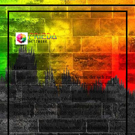
BENEFIZ VEREIN RHEIN-NECKAR
GAY & GREY
ÖKUMEN. AG HOMOSEXUELLE & KIRCHE (HUK) E.V.
ILSE
LESBENSTAMMTISCH MANNHEIM
MANNHEIM BEARS
MVD SPORTVEREIN
Frieda
PLUS - PSYCHOLOGISCHE LESBEN- UND
SCHWULENBERATUNG
Frieda ist ein frisch gegründeter Verein, der sich zur
JUGEND VON PLUS
Aufgabe macht, eine Plattform für lesbische, bi, trans*,
QZM
intersexuelle und queere Frauen* in der Metropolregion
Rhein-Neckar zu bieten. Frieda will vernetzen - zum
SPDQUEER
Beispiel mit monatlichen Veranstaltungen, wie den
TRANSMÄNNER
Frieda Talk oder Frieda into the wild und dem Take
TRANSTREFF MANNHEIM
over. Das ist nur der Anfang und es werden noch einige
VÖLKLINGER KREIS E.V., REGIONALGRUPPE
neue Formate folgen. Schaut vorbei und besucht uns auf
RHEIN/NECKAR
Facebook, Instagram oder unserer Webseite. Frieda ist