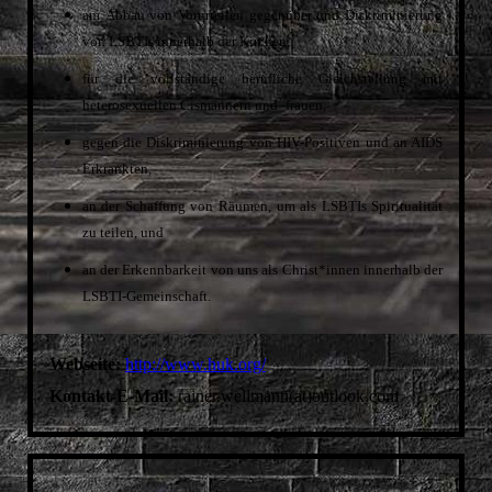
am Abbau von Vorurteilen gegenüber und Diskriminierung
WIRTSCHAFTSWEIBER
von LSBTIs innerhalb der Kirchen,
FRIEDA
für die vollständige berufliche Gleichstellung mit
LESBISCH-SCHWULE GESCHICHTSWERKSTATT
heterosexuellen Cismännern und -frauen,
MONNEM PRIDE
gegen die Diskriminierung von HIV-Positiven und an AIDS
Erkrankten,
an der Schaffung von Räumen, um als LSBTIs Spiritualität
zu teilen, und
an der Erkennbarkeit von uns als Christ*innen innerhalb der
LSBTI-Gemeinschaft.
Webseite:
http://www.huk.org/
Kontakt-E-Mail:
rainer.wellmann(at)outlook.com