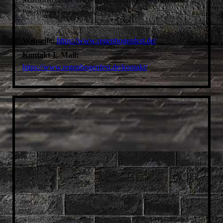
Aktivitäten Gelder, welche direkt betroffenen Personen oder
WIRTSCHAFTSWEIBER
Projekten zu Gute kommen.
FRIEDA
LESBISCH-SCHWULE GESCHICHTSWERKSTATT
Webseite:
https://www.regenbogenfest.de/
MONNEM PRIDE
Kontakt-E-Mail:
https://www.regenbogenfest.de/kontakt/