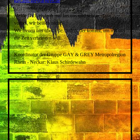
gay.and.grey(at)web.de
Melde Dich einfach mal bei uns und schaue dann
vorbei, wir beißen nicht!
Wir freuen uns über jede / jeden, der kommt, um mit uns
die Zeit verbringen will.
Koordinator der Gruppe GAY & GREY Metropolregion
Rhein - Neckar: Klaus Schirdewahn